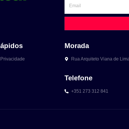
Rápidos
Morada
 Privacidade
Rua Arquiteto Viana de Lim
Telefone
+351 273 312 841