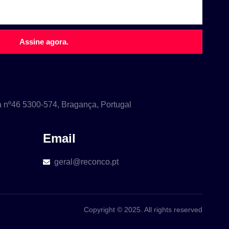
Assine agora.
a nº46 5300-574, Bragança, Portugal
Email
geral@reconco.pt
Copyright © 2025. All rights reserved