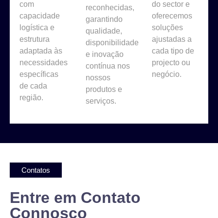
com
do sector e
reconhecidas,
capacidade
oferecemos
garantindo
logística e
soluções
qualidade,
estrutura
ajustadas a
disponibilidade
adaptada às
cada tipo de
e inovação
necessidades
projecto ou
contínua nos
específicas
negócio.
nossos
de cada
produtos e
região.
serviços.
Contatos
Entre em Contato
Connosco